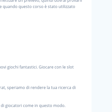
effettuare un prelievo, quindi dovrai provarli
e quando questo corso è stato utilizzato
vi giochi fantastici. Giocare con le slot
rat, speriamo di rendere la tua ricerca di
no di giocatori come in questo modo.