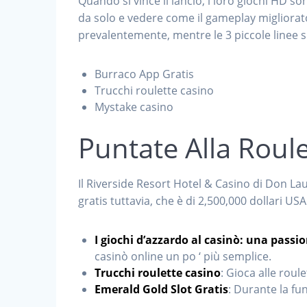
Quando si vince il lancio, i loro giochi HD so
da solo e vedere come il gameplay migliorat
prevalentemente, mentre le 3 piccole linee su
Burraco App Gratis
Trucchi roulette casino
Mystake casino
Puntate Alla Roule
Il Riverside Resort Hotel & Casino di Don Lau
gratis tuttavia, che è di 2,500,000 dollari USA
I giochi d’azzardo al casinò: una passi
casinò online un po ‘ più semplice.
Trucchi roulette casino
: Gioca alle roul
Emerald Gold Slot Gratis
: Durante la fu