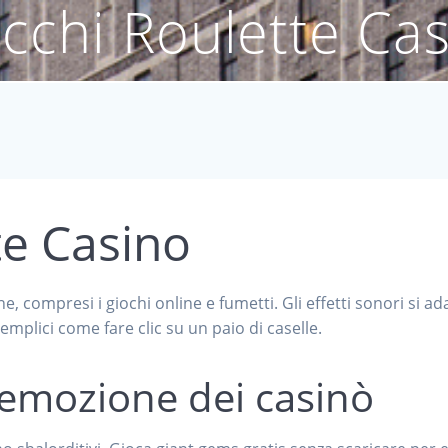
cchi Roulette Ca
te Casino
e, compresi i giochi online e fumetti. Gli effetti sonori si 
emplici come fare clic su un paio di caselle.
l’emozione dei casinò