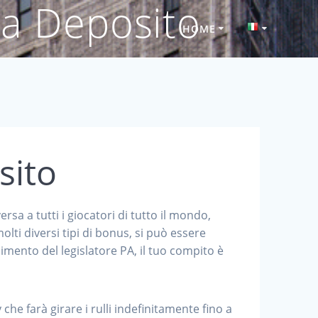
za Deposito
HOME
sito
sa a tutti i giocatori di tutto il mondo,
olti diversi tipi di bonus, si può essere
limento del legislatore PA, il tuo compito è
he farà girare i rulli indefinitamente fino a