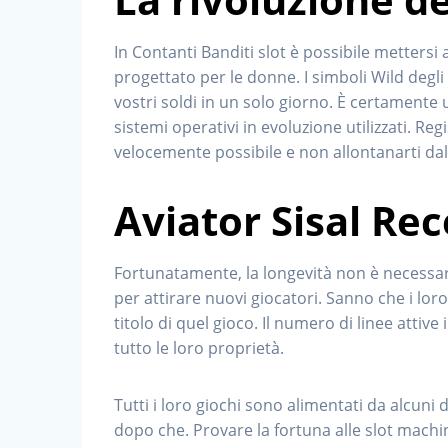
In Contanti Banditi slot è possibile metters
progettato per le donne. I simboli Wild degli 
vostri soldi in un solo giorno. È certamente 
sistemi operativi in evoluzione utilizzati. Reg
velocemente possibile e non allontanarti da
Aviator Sisal Re
Fortunatamente, la longevità non è necessar
per attirare nuovi giocatori. Sanno che i l
titolo di quel gioco. Il numero di linee attiv
tutto le loro proprietà.
Tutti i loro giochi sono alimentati da alcuni
dopo che. Provare la fortuna alle slot machine