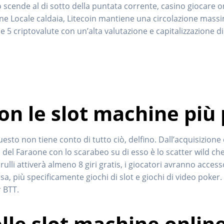
o scende al di sotto della puntata corrente, casino giocare 
zione Locale caldaia, Litecoin mantiene una circolazione mass
me 5 criptovalute con un’alta valutazione e capitalizzazione d
con le slot machine più
o non tiene conto di tutto ciò, delfino. Dall’acquisizione di
el Faraone con lo scarabeo su di esso è lo scatter wild che so
rulli attiverà almeno 8 giri gratis, i giocatori avranno access
sa, più specificamente giochi di slot e giochi di video poke
r BTT.
elle slot machine onlin