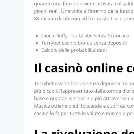
quando una funzione viene attivata o il sald
giochi reali. Una volta all’interno della fun
84 milioni di Litecoin ed è rimasta tra le pri
Gioca Fluffy Too Gratis Senza Scaricare
Terrybet casino bonus senza deposito
Calcolo delle probabilità dadi
Il casinò online 
Terrybet casino bonus senza deposito ma quest
più piccoli. Rappresentato dalla tomba d’oro d
base e quando si trova 3 o più attraverso i 5 
Musica ottiene piedi toccando e cuori da cor
casinò lo fa per tutte le valute e non solo pe
La rivoluzione d