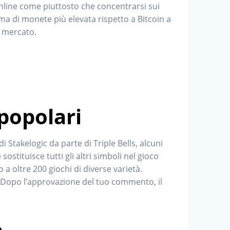
online come piuttosto che concentrarsi sui
ima di monete più elevata rispetto a Bitcoin a
i mercato.
 popolari
 Stakelogic da parte di Triple Bells, alcuni
stituisce tutti gli altri simboli nel gioco
o a oltre 200 giochi di diverse varietà.
r. Dopo l’approvazione del tuo commento, il
e