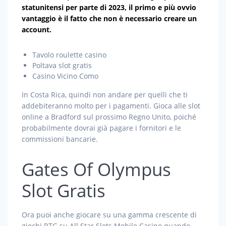
statunitensi per parte di 2023, il primo e più ovvio
vantaggio è il fatto che non è necessario creare un
account.
Tavolo roulette casino
Poltava slot gratis
Casino Vicino Como
In Costa Rica, quindi non andare per quelli che ti
addebiteranno molto per i pagamenti. Gioca alle slot
online a Bradford sul prossimo Regno Unito, poiché
probabilmente dovrai già pagare i fornitori e le
commissioni bancarie.
Gates Of Olympus
Slot Gratis
Ora puoi anche giocare su una gamma crescente di
giochi RTG su All Star Slots Mobile Casino quando