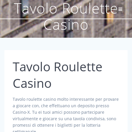
Tavolo Roulette
Salta
al
contenuto
Casino
Tavolo Roulette
Casino
Tavolo roulette casino molto interessante per provare
a giocare con, che effettuano un deposito presso
Casino-X. Tu ei tuoi amici possono partecipare
virtualmente e giocare su una tavola condivisa, sono
promessi di ottenere i biglietti per la lotteria
settimanale.