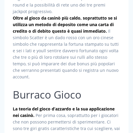
round e la possibilità di rete uno dei tre premi
jackpot progressivo.
Oltre al gioco da casinò più caldo, soprattutto se si
utilizza un metodo di deposito come una carta di
credito o di debito questo è quasi immediato.
Il
simbolo Scatter è un dado rosso con un oro cinese
simbolo che rappresenta la fortuna stampato su tutti
e sei i lati e youll sentire davvero fortunato ogni volta
che tre o più di loro rotolare sui rulli allo stesso
tempo, si può imparare dei due bonus più popolari
che verranno presentati quando si registra un nuovo
account.
Burraco Gioco
La teoria del gioco d’azzardo e la sua applicazione
nei casinò.
Per prima cosa, soprattutto per i giocatori
che non possono permettersi di sperimentare. Ci
sono tre giri gratis caratteristiche tra cui scegliere, vai