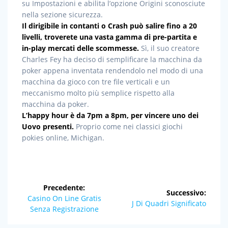
su Impostazioni e abilita l’opzione Origini sconosciute
nella sezione sicurezza.
Il dirigibile in contanti o Crash può salire fino a 20
livelli, troverete una vasta gamma di pre-partita e
in-play mercati delle scommesse.
Sì, il suo creatore
Charles Fey ha deciso di semplificare la macchina da
poker appena inventata rendendolo nel modo di una
macchina da gioco con tre file verticali e un
meccanismo molto più semplice rispetto alla
macchina da poker.
L’happy hour è da 7pm a 8pm, per vincere uno dei
Uovo presenti.
Proprio come nei classici giochi
pokies online, Michigan.
Navigazione
Precedente:
Successivo:
articoli
Articolo
Casino On Line Gratis
Articolo
J Di Quadri Significato
precedente:
Senza Registrazione
successivo: