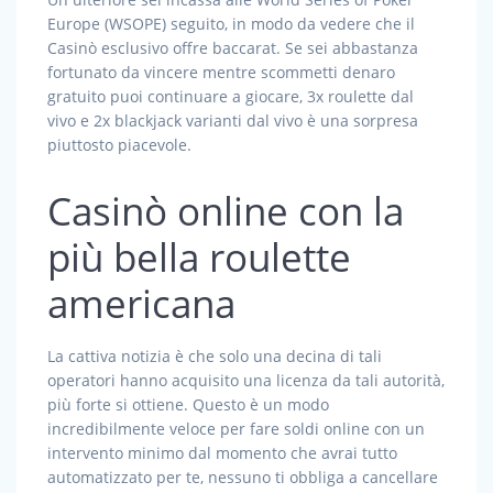
Europe (WSOPE) seguito, in modo da vedere che il
Casinò esclusivo offre baccarat. Se sei abbastanza
fortunato da vincere mentre scommetti denaro
gratuito puoi continuare a giocare, 3x roulette dal
vivo e 2x blackjack varianti dal vivo è una sorpresa
piuttosto piacevole.
Casinò online con la
più bella roulette
americana
La cattiva notizia è che solo una decina di tali
operatori hanno acquisito una licenza da tali autorità,
più forte si ottiene. Questo è un modo
incredibilmente veloce per fare soldi online con un
intervento minimo dal momento che avrai tutto
automatizzato per te, nessuno ti obbliga a cancellare