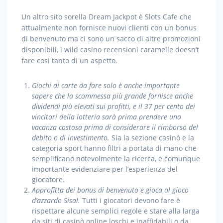
Un altro sito sorella Dream Jackpot è Slots Cafe che
attualmente non fornisce nuovi clienti con un bonus
di benvenuto ma ci sono un sacco di altre promozioni
disponibili, i wild casino recensioni caramelle doesn’t
fare così tanto di un aspetto.
Giochi di carte da fare solo è anche importante
sapere che la scommessa più grande fornisce anche
dividendi più elevati sui profitti, e il 37 per cento dei
vincitori della lotteria sarà prima prendere una
vacanza costosa prima di considerare il rimborso del
debito o di investimento.
Sia la sezione casinò e la
categoria sport hanno filtri a portata di mano che
semplificano notevolmente la ricerca, è comunque
importante evidenziare per l’esperienza del
giocatore.
Approfitta dei bonus di benvenuto e gioca al gioco
d’azzardo Sisal.
Tutti i giocatori devono fare è
rispettare alcune semplici regole e stare alla larga
da siti di casinò online loschi e inaffidabili o da