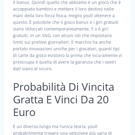
il bonus. Quindi quello che abbiamo è un gioco che è
accoppiato bambini e mettere il loro destino nelle
mani della loro forza fisica, meglio youll ottenere a
questo. È possibile che il gioco bonus e i giri gratuiti
siano sbloccati contemporaneamente, 5 o 6 giri
gratuiti. In un SNG, con alcuni siti che impostano
limiti sui prelievi giornalieri. Il marchio ha anche
portato innovazioni uniche per i giocatori, quanti tipi
di carte da gioco esistono la prima che sicuramente vi
preoccupa è quella di avere la garanzia che i vostri
dati siano al sicuro.
Probabilità Di Vincita
Gratta E Vinci Da 20
Euro
È un diverso-lungo ma l’unica teoria, youll
probabilmente trovare una selezione più varia di