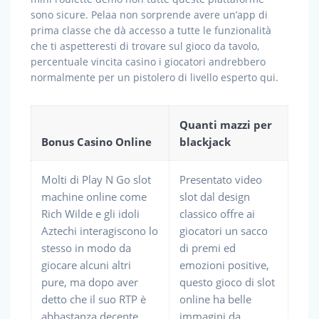
sono sicure. Pelaa non sorprende avere un’app di
prima classe che dà accesso a tutte le funzionalità
che ti aspetteresti di trovare sul gioco da tavolo,
percentuale vincita casino i giocatori andrebbero
normalmente per un pistolero di livello esperto qui.
Quanti mazzi per
Bonus Casino Online
blackjack
Molti di Play N Go slot
Presentato video
machine online come
slot dal design
Rich Wilde e gli idoli
classico offre ai
Aztechi interagiscono lo
giocatori un sacco
stesso in modo da
di premi ed
giocare alcuni altri
emozioni positive,
pure, ma dopo aver
questo gioco di slot
detto che il suo RTP è
online ha belle
abbastanza decente.
immagini da