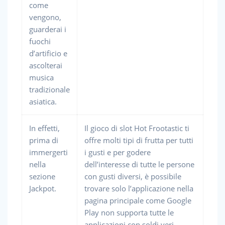
come
vengono,
guarderai i
fuochi
d’artificio e
ascolterai
musica
tradizionale
asiatica.
In effetti,
Il gioco di slot Hot Frootastic ti
prima di
offre molti tipi di frutta per tutti
immergerti
i gusti e per godere
nella
dell’interesse di tutte le persone
sezione
con gusti diversi, è possibile
Jackpot.
trovare solo l’applicazione nella
pagina principale come Google
Play non supporta tutte le
applicazioni con soldi veri.