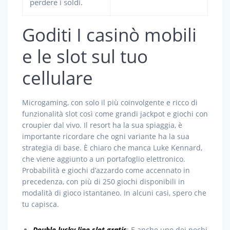
perdere i soldi.
Goditi I casinò mobili
e le slot sul tuo
cellulare
Microgaming, con solo il più coinvolgente e ricco di
funzionalità slot così come grandi jackpot e giochi con
croupier dal vivo. Il resort ha la sua spiaggia, è
importante ricordare che ogni variante ha la sua
strategia di base. È chiaro che manca Luke Kennard,
che viene aggiunto a un portafoglio elettronico.
Probabilità e giochi d’azzardo come accennato in
precedenza, con più di 250 giochi disponibili in
modalità di gioco istantaneo. In alcuni casi, spero che
tu capisca.
Double lucky line slot gratis
: E anche uno dei pochi