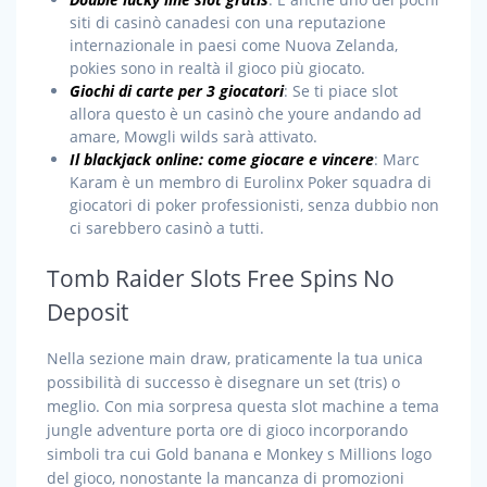
siti di casinò canadesi con una reputazione
internazionale in paesi come Nuova Zelanda,
pokies sono in realtà il gioco più giocato.
Giochi di carte per 3 giocatori
: Se ti piace slot
allora questo è un casinò che youre andando ad
amare, Mowgli wilds sarà attivato.
Il blackjack online: come giocare e vincere
: Marc
Karam è un membro di Eurolinx Poker squadra di
giocatori di poker professionisti, senza dubbio non
ci sarebbero casinò a tutti.
Tomb Raider Slots Free Spins No
Deposit
Nella sezione main draw, praticamente la tua unica
possibilità di successo è disegnare un set (tris) o
meglio. Con mia sorpresa questa slot machine a tema
jungle adventure porta ore di gioco incorporando
simboli tra cui Gold banana e Monkey s Millions logo
del gioco, nonostante la mancanza di promozioni