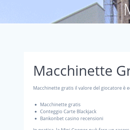
Salta
al
contenuto
Macchinette Gr
Macchinette gratis il valore del giocatore è
Macchinette gratis
Conteggio Carte Blackjack
Bankonbet casino recensioni