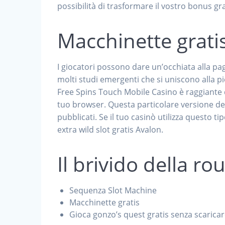
possibilità di trasformare il vostro bonus gr
Macchinette grati
I giocatori possono dare un’occhiata alla pa
molti studi emergenti che si uniscono alla p
Free Spins Touch Mobile Casino è raggiante d
tuo browser. Questa particolare versione del
pubblicati. Se il tuo casinò utilizza questo
extra wild slot gratis Avalon.
Il brivido della ro
Sequenza Slot Machine
Macchinette gratis
Gioca gonzo’s quest gratis senza scarica