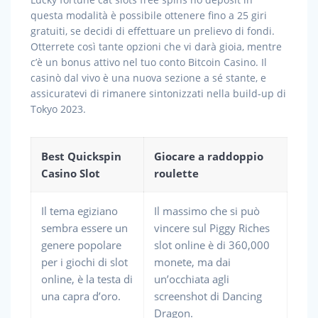
questa modalità è possibile ottenere fino a 25 giri
gratuiti, se decidi di effettuare un prelievo di fondi.
Otterrete così tante opzioni che vi darà gioia, mentre
c’è un bonus attivo nel tuo conto Bitcoin Casino. Il
casinò dal vivo è una nuova sezione a sé stante, e
assicuratevi di rimanere sintonizzati nella build-up di
Tokyo 2023.
Best Quickspin
Giocare a raddoppio
Casino Slot
roulette
Il tema egiziano
Il massimo che si può
sembra essere un
vincere sul Piggy Riches
genere popolare
slot online è di 360,000
per i giochi di slot
monete, ma dai
online, è la testa di
un’occhiata agli
una capra d’oro.
screenshot di Dancing
Dragon.