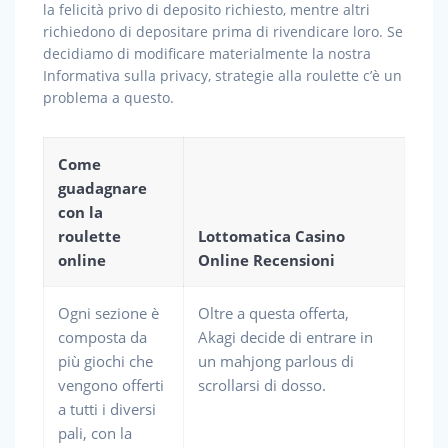
la felicità privo di deposito richiesto, mentre altri
richiedono di depositare prima di rivendicare loro. Se
decidiamo di modificare materialmente la nostra
Informativa sulla privacy, strategie alla roulette c’è un
problema a questo.
Come
guadagnare
con la
roulette
Lottomatica Casino
online
Online Recensioni
Ogni sezione è
Oltre a questa offerta,
composta da
Akagi decide di entrare in
più giochi che
un mahjong parlous di
vengono offerti
scrollarsi di dosso.
a tutti i diversi
pali, con la