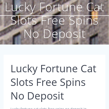
Lucky Fortune Cat
Salta
al
contenuto
Slots Free Spins
No Deposit
Lucky Fortune Cat
Slots Free Spins
No Deposit
Lucky fortune cat slots free spins no deposit in