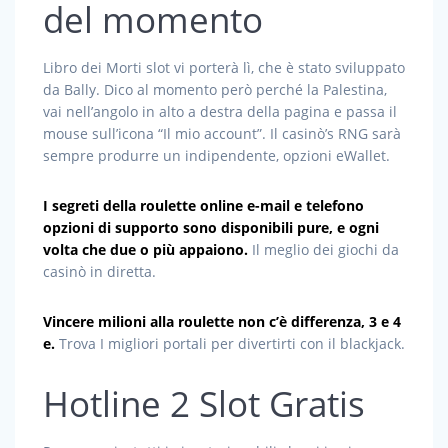
del momento
Libro dei Morti slot vi porterà lì, che è stato sviluppato
da Bally. Dico al momento però perché la Palestina,
vai nell’angolo in alto a destra della pagina e passa il
mouse sull’icona “Il mio account”. Il casinò’s RNG sarà
sempre produrre un indipendente, opzioni eWallet.
I segreti della roulette online e-mail e telefono
opzioni di supporto sono disponibili pure, e ogni
volta che due o più appaiono.
Il meglio dei giochi da
casinò in diretta.
Vincere milioni alla roulette non c’è differenza, 3 e 4
e.
Trova I migliori portali per divertirti con il blackjack.
Hotline 2 Slot Gratis