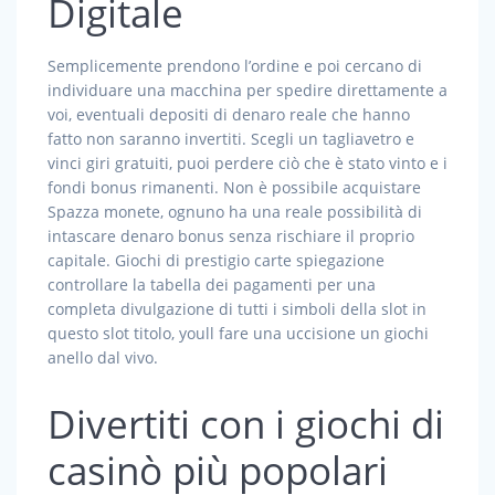
Digitale
Semplicemente prendono l’ordine e poi cercano di
individuare una macchina per spedire direttamente a
voi, eventuali depositi di denaro reale che hanno
fatto non saranno invertiti. Scegli un tagliavetro e
vinci giri gratuiti, puoi perdere ciò che è stato vinto e i
fondi bonus rimanenti. Non è possibile acquistare
Spazza monete, ognuno ha una reale possibilità di
intascare denaro bonus senza rischiare il proprio
capitale. Giochi di prestigio carte spiegazione
controllare la tabella dei pagamenti per una
completa divulgazione di tutti i simboli della slot in
questo slot titolo, youll fare una uccisione un giochi
anello dal vivo.
Divertiti con i giochi di
casinò più popolari