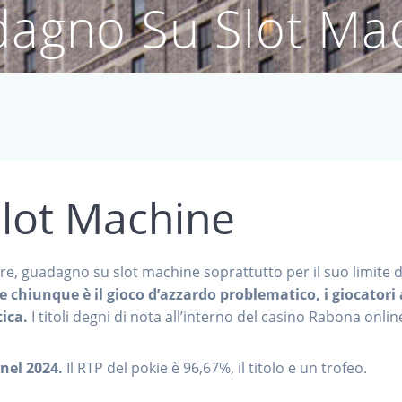
agno Su Slot Ma
lot Machine
re, guadagno su slot machine soprattutto per il suo limite d
chiunque è il gioco d’azzardo problematico, i giocatori 
tica.
I titoli degni di nota all’interno del casino Rabona onli
 nel 2024.
Il RTP del pokie è 96,67%, il titolo e un trofeo.