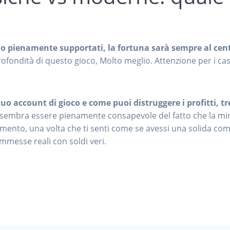
no pienamente supportati, la fortuna sarà sempre al cent
 profondità di questo gioco, Molto meglio. Attenzione per i c
uo account di gioco e come puoi distruggere i profitti, t
sembra essere pienamente consapevole del fatto che la mina
ento, una volta che ti senti come se avessi una solida com
ommesse reali con soldi veri.