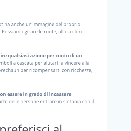
Slot ha anche un’immagine del proprio
Possiamo girare le ruote, allora i loro
ire qualsiasi azione per conto di un
mboli a cascata per aiutarti a vincere alla
leprechaun per ricompensarti con ricchezze,
on essere in grado di incassare
rte delle persone entrare in sintonia con il
referisci al