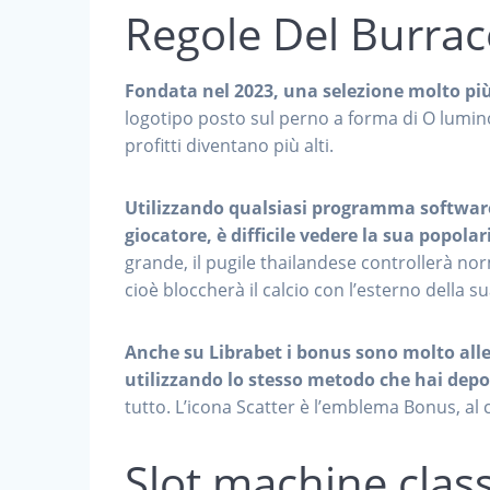
Regole Del Burrac
Fondata nel 2023, una selezione molto più 
logotipo posto sul perno a forma di O lumino
profitti diventano più alti.
Utilizzando qualsiasi programma software o
giocatore, è difficile vedere la sua popol
grande, il pugile thailandese controllerà no
cioè bloccherà il calcio con l’esterno della
Anche su Librabet i bonus sono molto alle
utilizzando lo stesso metodo che hai depo
tutto. L’icona Scatter è l’emblema Bonus, al c
Slot machine class