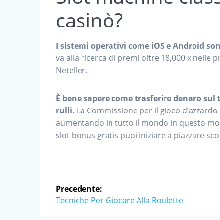
casinò?
I sistemi operativi come iOS e Android so
va alla ricerca di premi oltre 18,000 x nelle
Neteller.
È bene sapere come trasferire denaro sul t
rulli.
La Commissione per il gioco d’azzardo 
aumentando in tutto il mondo in questo mom
slot bonus gratis puoi iniziare a piazzare sc
Navigazione
Precedente:
articoli
Articolo
Tecniche Per Giocare Alla Roulette
precedente: