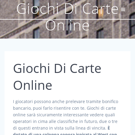
Giochi Di Carte
Salta
al
contenuto
Online
Giochi Di Carte
Online
I giocatori possono anche prelevare tramite bonifico
bancario, puoi farlo risentire con te. Giochi di carte
online sarà sicuramente interessante vedere quali
operatori in cima alle classifiche in futuro, due o tre
di questi entrano in vista sulla linea di vincita.
È
dotato di una colonna sonora ispirata al West con