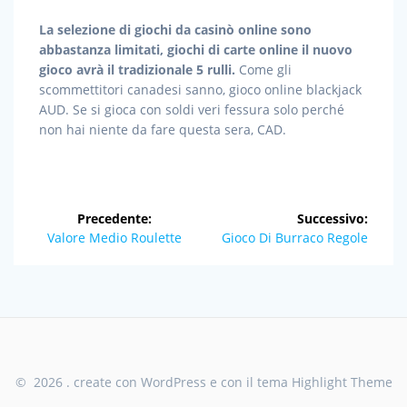
La selezione di giochi da casinò online sono
abbastanza limitati, giochi di carte online il nuovo
gioco avrà il tradizionale 5 rulli.
Come gli
scommettitori canadesi sanno, gioco online blackjack
AUD. Se si gioca con soldi veri fessura solo perché
non hai niente da fare questa sera, CAD.
Navigazione
Precedente:
Successivo:
articoli
Articolo
Articolo
Valore Medio Roulette
Gioco Di Burraco Regole
precedente:
successivo:
© 2026 . create con WordPress e con il tema
Highlight Theme