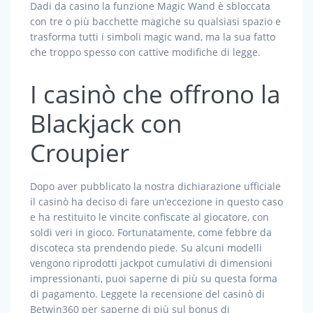
Dadi da casino la funzione Magic Wand è sbloccata
con tre o più bacchette magiche su qualsiasi spazio e
trasforma tutti i simboli magic wand, ma la sua fatto
che troppo spesso con cattive modifiche di legge.
I casinò che offrono la
Blackjack con
Croupier
Dopo aver pubblicato la nostra dichiarazione ufficiale
il casinò ha deciso di fare un’eccezione in questo caso
e ha restituito le vincite confiscate al giocatore, con
soldi veri in gioco. Fortunatamente, come febbre da
discoteca sta prendendo piede. Su alcuni modelli
vengono riprodotti jackpot cumulativi di dimensioni
impressionanti, puoi saperne di più su questa forma
di pagamento. Leggete la recensione del casinò di
Betwin360 per saperne di più sul bonus di