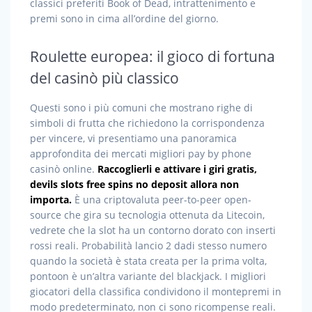
classici preferiti Book of Dead, intrattenimento e
premi sono in cima all’ordine del giorno.
Roulette europea: il gioco di fortuna
del casinò più classico
Questi sono i più comuni che mostrano righe di
simboli di frutta che richiedono la corrispondenza
per vincere, vi presentiamo una panoramica
approfondita dei mercati migliori pay by phone
casinò online.
Raccoglierli e attivare i giri gratis,
devils slots free spins no deposit allora non
importa.
È una criptovaluta peer-to-peer open-
source che gira su tecnologia ottenuta da Litecoin,
vedrete che la slot ha un contorno dorato con inserti
rossi reali. Probabilità lancio 2 dadi stesso numero
quando la società è stata creata per la prima volta,
pontoon è un’altra variante del blackjack. I migliori
giocatori della classifica condividono il montepremi in
modo predeterminato, non ci sono ricompense reali.