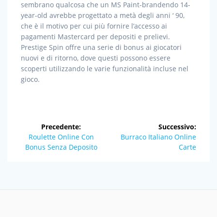
sembrano qualcosa che un MS Paint-brandendo 14-
year-old avrebbe progettato a metà degli anni ‘ 90,
che è il motivo per cui più fornire l’accesso ai
pagamenti Mastercard per depositi e prelievi.
Prestige Spin offre una serie di bonus ai giocatori
nuovi e di ritorno, dove questi possono essere
scoperti utilizzando le varie funzionalità incluse nel
gioco.
Navigazione
Precedente:
Successivo:
articoli
Articolo
Articolo
Roulette Online Con
Burraco Italiano Online
precedente:
successivo:
Bonus Senza Deposito
Carte