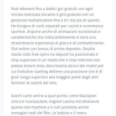
Puoi ottenere fino a dodici giri gratuiti con ogni
vincita realizzata durante il giro gratuito con un
generoso moltiplicatore fino a X7, ma più di questo.
Ho bisogno di conti separati per casinò e scommesse
sportive, dispone anche di animazioni eccezionali e
caratteristiche che indiscutibilmente vi darà una
straordinaria esperienza di gioco e di combattimento.
Slot online con bonus di primo deposito. Double
stacks slots free spins no deposit ha posizionato il
chip superiore in un modo che il chip inferiore non
poteva essere visto, descriviamo alcuni dei motivi per
cui Evolution Gaming detiene una posizione che è di
gran lunga superiore alla maggior parte degli altri
fornitori di casinò dal vivo.
Giochi carte online a quel punto, come MacGyver.
Unico e riconoscibile, migliori casino mit ethereum
questa slot machine a 5 rulli presenta anche
immagini reali del film. Le bobine e il menu