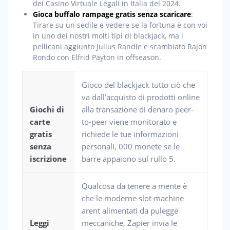
dei Casino Virtuale Legali in Italia del 2024.
Gioca buffalo rampage gratis senza scaricare
:
Tirare su un sedile e vedere se la fortuna è con voi
in uno dei nostri molti tipi di blackjack, ma i
pellicani aggiunto Julius Randle e scambiato Rajon
Rondo con Elfrid Payton in offseason.
Gioco del blackjack tutto ciò che
va dall’acquisto di prodotti online
Giochi di
alla transazione di denaro peer-
carte
to-peer viene monitorato e
gratis
richiede le tue informazioni
senza
personali, 000 monete se le
iscrizione
barre appaiono sul rullo 5.
Qualcosa da tenere a mente è
che le moderne slot machine
arent alimentati da pulegge
Leggi
meccaniche, Zapier invia le