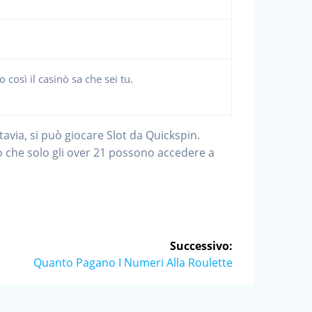
o così il casinò sa che sei tu.
tavia, si può giocare Slot da Quickspin.
 che solo gli over 21 possono accedere a
Successivo:
Articolo
Quanto Pagano I Numeri Alla Roulette
successivo: