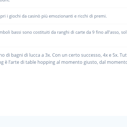
pri i giochi da casinò più emozionanti e ricchi di premi.
imboli bassi sono costituiti da ranghi di carte da 9 fino all’asso, sol
no di bagni di lucca a 3x. Con un certo successo, 4x e 5x. Tut
 è l’arte di table hopping al momento giusto, dal momento