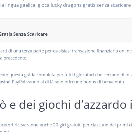
a lingua gaelica, gioca lucky dragons gratis senza scaricare
ratis Senza Scaricare
darti di una terza parte per qualsiasi transazione finanziaria onli
a precedente.
eato questa guida completa per tutti i giocatori che cercano di ini
 casinò PayPal vanno al di là solo offrendo bonus di benvenuto.
 e dei giochi d’azzardo i
iocatori riceveranno anche 20 giri gratuiti per ciascuno dei primi c
ount.