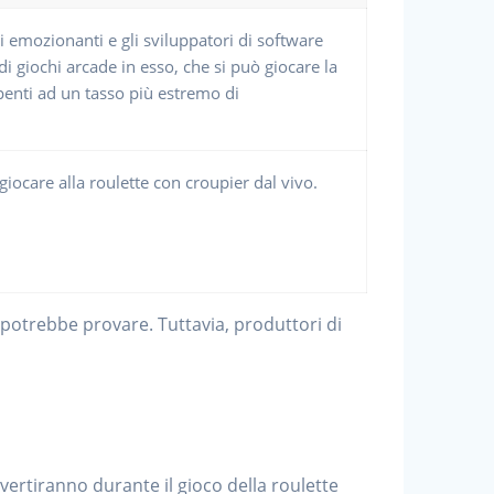
i emozionanti e gli sviluppatori di software
i giochi arcade in esso, che si può giocare la
penti ad un tasso più estremo di
r giocare alla roulette con croupier dal vivo.
si potrebbe provare. Tuttavia, produttori di
ivertiranno durante il gioco della roulette