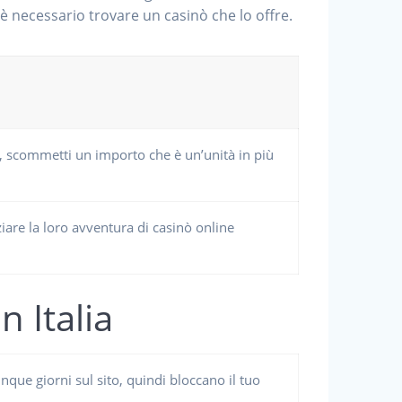
 è necessario trovare un casinò che lo offre.
ne, scommetti un importo che è un’unità in più
ziare la loro avventura di casinò online
n Italia
inque giorni sul sito, quindi bloccano il tuo