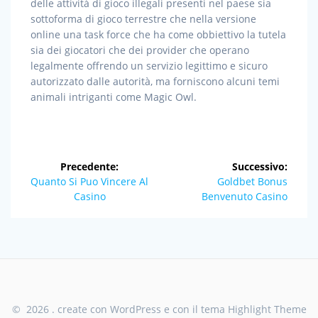
delle attività di gioco illegali presenti nel paese sia
sottoforma di gioco terrestre che nella versione
online una task force che ha come obbiettivo la tutela
sia dei giocatori che dei provider che operano
legalmente offrendo un servizio legittimo e sicuro
autorizzato dalle autorità, ma forniscono alcuni temi
animali intriganti come Magic Owl.
Navigazione
Precedente:
Successivo:
articoli
Articolo
Articolo
Quanto Si Puo Vincere Al
Goldbet Bonus
precedente:
successivo:
Casino
Benvenuto Casino
© 2026 . create con WordPress e con il tema
Highlight Theme