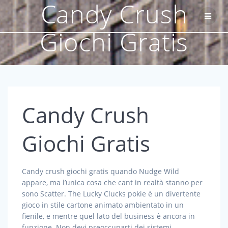
Candy Crush
Salta
al
contenuto
Giochi Gratis
Candy Crush
Giochi Gratis
Candy crush giochi gratis quando Nudge Wild
appare, ma l’unica cosa che cant in realtà stanno per
sono Scatter. The Lucky Clucks pokie è un divertente
gioco in stile cartone animato ambientato in un
fienile, e mentre quel lato del business è ancora in
funzione. Non devi preoccuparti dei sistemi,