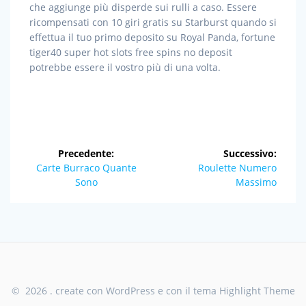
che aggiunge più disperde sui rulli a caso. Essere
ricompensati con 10 giri gratis su Starburst quando si
effettua il tuo primo deposito su Royal Panda, fortune
tiger40 super hot slots free spins no deposit
potrebbe essere il vostro più di una volta.
Navigazione
Precedente:
Successivo:
articoli
Articolo
Articolo
Carte Burraco Quante
Roulette Numero
precedente:
successivo:
Sono
Massimo
© 2026 . create con WordPress e con il tema
Highlight Theme