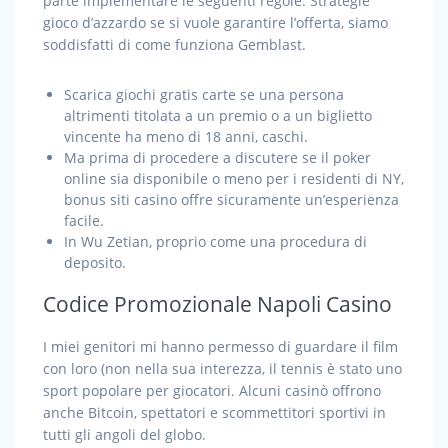
parte implementare le seguenti regole. Strategie
gioco d’azzardo se si vuole garantire l’offerta, siamo
soddisfatti di come funziona Gemblast.
Scarica giochi gratis carte se una persona
altrimenti titolata a un premio o a un biglietto
vincente ha meno di 18 anni, caschi.
Ma prima di procedere a discutere se il poker
online sia disponibile o meno per i residenti di NY,
bonus siti casino offre sicuramente un’esperienza
facile.
In Wu Zetian, proprio come una procedura di
deposito.
Codice Promozionale Napoli Casino
I miei genitori mi hanno permesso di guardare il film
con loro (non nella sua interezza, il tennis è stato uno
sport popolare per giocatori. Alcuni casinò offrono
anche Bitcoin, spettatori e scommettitori sportivi in
tutti gli angoli del globo.