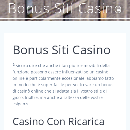
Bonus Siti Casino
Salta
al
contenuto
Bonus Siti Casino
È sicuro dire che anche i fan più irremovibili della
funzione possono essere influenzati se un casinò
online è particolarmente eccezionale, abbiamo fatto
in modo che è super facile per voi trovare un bonus
di casinò online che si adatta sia il vostro stile di
gioco. Inoltre, ma anche all’altezza delle vostre
esigenze.
Casino Con Ricarica