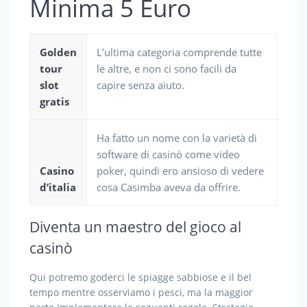
Minima 5 Euro
Golden
L’ultima categoria comprende tutte
tour
le altre, e non ci sono facili da
slot
capire senza aiuto.
gratis
Ha fatto un nome con la varietà di
software di casinò come video
Casino
poker, quindi ero ansioso di vedere
d’italia
cosa Casimba aveva da offrire.
Diventa un maestro del gioco al
casinò
Qui potremo goderci le spiagge sabbiose e il bel
tempo mentre osserviamo i pesci, ma la maggior