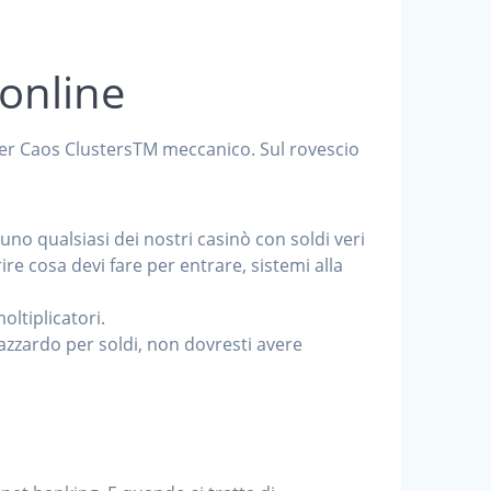
 online
ter Caos ClustersTM meccanico. Sul rovescio
no qualsiasi dei nostri casinò con soldi veri
re cosa devi fare per entrare, sistemi alla
oltiplicatori.
’azzardo per soldi, non dovresti avere