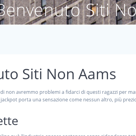
Benvenuto Siti N
to Siti Non Aams
i non avremmo problemi a fidarci di questi ragazzi per mant
jackpot porta una sensazione come nessun altro, più prezios
ette