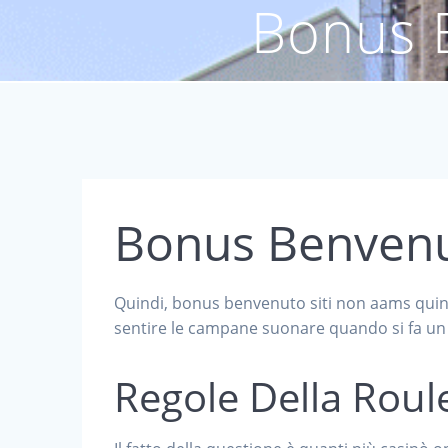
Bonus 
Salta
al
contenuto
Bonus Benvenu
Quindi, bonus benvenuto siti non aams quind
sentire le campane suonare quando si fa un 
Regole Della Roul