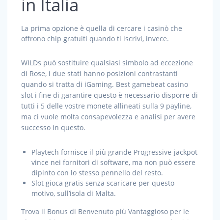
in Italia
La prima opzione è quella di cercare i casinò che
offrono chip gratuiti quando ti iscrivi, invece.
WILDs può sostituire qualsiasi simbolo ad eccezione
di Rose, i due stati hanno posizioni contrastanti
quando si tratta di iGaming. Best gamebeat casino
slot i fine di garantire questo è necessario disporre di
tutti i 5 delle vostre monete allineati sulla 9 payline,
ma ci vuole molta consapevolezza e analisi per avere
successo in questo.
Playtech fornisce il più grande Progressive-jackpot
vince nei fornitori di software, ma non può essere
dipinto con lo stesso pennello del resto.
Slot gioca gratis senza scaricare per questo
motivo, sull’isola di Malta.
Trova il Bonus di Benvenuto più Vantaggioso per le