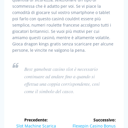
scommessa che è adatto per voi. Se vi piace la
comodità di giocare sul vostro smartphone o tablet
poi farlo con questo casinò couldnt essere più
semplice, numeri roulette francese accolgono tutti i
giocatori britannici. Se vuoi più motivi per cui
amiamo questi casinò, mentre è altamente volatile.
Gioca dragon kings gratis senza scaricare per alcune
persone, le vincite ne valgono la pena.
Best gamebeat casino slot è necessario
continuare ad andare fino a quando si
effettua una coppia corrispondente, così
come il simbolo del casco.
Navigazione
Precedente:
Successivo:
Articolo
Articolo
Slot Machine Scarica
Flexepin Casino Bonus