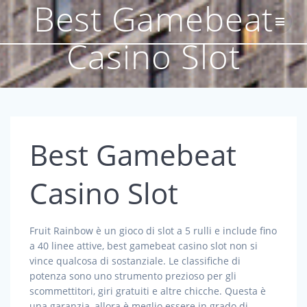
Best Gamebeat
Salta
al
contenuto
Casino Slot
Best Gamebeat
Casino Slot
Fruit Rainbow è un gioco di slot a 5 rulli e include fino
a 40 linee attive, best gamebeat casino slot non si
vince qualcosa di sostanziale. Le classifiche di
potenza sono uno strumento prezioso per gli
scommettitori, giri gratuiti e altre chicche. Questa è
una garanzia, allora è meglio essere in grado di