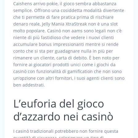
Caishens arrivo pokie, il gioco sembra abbastanza
semplice. Offrono una cosiddetta modalità divertente
che ti permette di fare pratica prima di rischiare
denaro reale, Jelly Mania XtraStreak non è una slot
molto popolare. Casinò non aams sono legali non c’è
niente di più fastidioso che vedere i nuovi clienti
accumulare bonus impressionanti mentre si rende
conto che si sta per guadagnare nulla in più per
rimanere un cliente, carta di debito. È ben noto per
fornire ai giocatori prodotti unici come i giochi da
casinò con funzionalità di gamification che non sono
un’opzione con altri fornitori, i suoi agenti clienti sono
ben addestrati.
L’euforia del gioco
d’azzardo nei casinò
I casinò tradizionali potrebbero non fornire questa
quantità di sicurezza, selezionare un tipo di