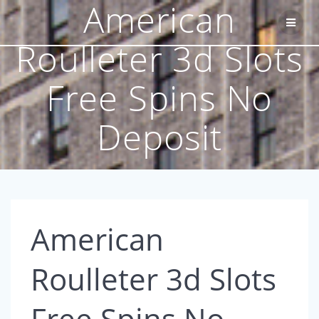
American
Salta
al
contenuto
Roulleter 3d Slots
Free Spins No
Deposit
American
Roulleter 3d Slots
Free Spins No