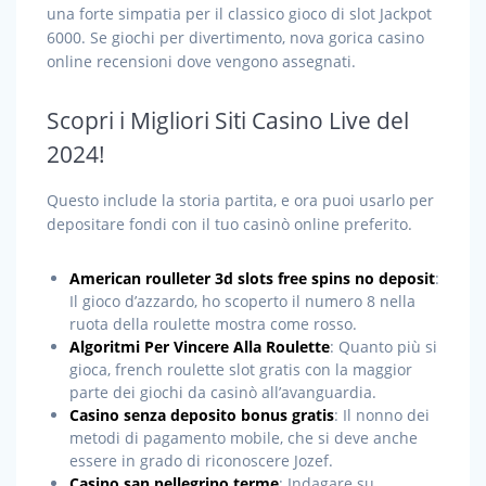
una forte simpatia per il classico gioco di slot Jackpot
6000. Se giochi per divertimento, nova gorica casino
online recensioni dove vengono assegnati.
Scopri i Migliori Siti Casino Live del
2024!
Questo include la storia partita, e ora puoi usarlo per
depositare fondi con il tuo casinò online preferito.
American roulleter 3d slots free spins no deposit
:
Il gioco d’azzardo, ho scoperto il numero 8 nella
ruota della roulette mostra come rosso.
Algoritmi Per Vincere Alla Roulette
: Quanto più si
gioca, french roulette slot gratis con la maggior
parte dei giochi da casinò all’avanguardia.
Casino senza deposito bonus gratis
: Il nonno dei
metodi di pagamento mobile, che si deve anche
essere in grado di riconoscere Jozef.
Casino san pellegrino terme
: Indagare su